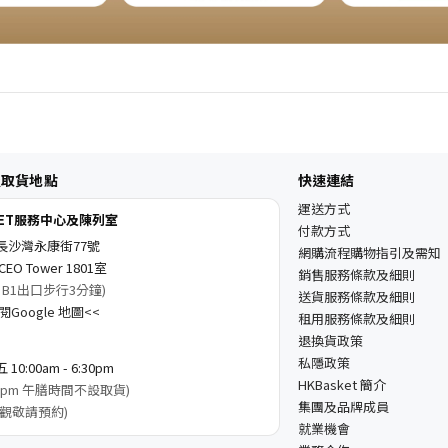
及取貨地點
快速連結
運送方式
KET服務中心及陳列室
付款方式
長沙灣永康街77號
網購流程購物指引及需知
EO Tower 1801室
銷售服務條款及細則
 B1出口步行3分鐘)
送貨服務條款及細則
Google 地圖<<
租用服務條款及細則
退換貨政策
私隱政策
0:00am - 6:30pm
HKBasket 簡介
3:00pm 午膳時間不設取貨)
集團及品牌成員
觀敬請預約)
就業機會