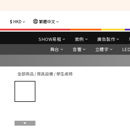
選購現貨產品全單
$
HKD
繁體中文
SHOW易租
案例
廣告製作
舞台
音響
立體字
LE
全部商品
/
傢具設備
/
學生桌椅