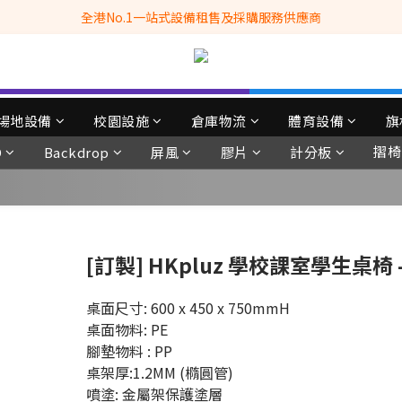
全港No.1一站式設備租售及採購服務供應商
全港No.1一站式設備租售及採購服務供應商
滿$3500自家專送免運費 (只限網站落單, 不適用於急單, 訂制產品, 屏風, 
 Whatsapp: 66962838 | 電話: 21153328 | 報價: info@hkbasket.com
全港No.1一站式設備租售及採購服務供應商
場地設備
校園設施
倉庫物流
體育設備
旗
摺椅
D
Backdrop
屏風
膠片
計分板
[訂製] HKpluz 學校課室學生桌椅 - 
桌面尺寸: 600 x 450 x 750mmH
桌面物料: PE 
腳墊物料 : PP
桌架厚:1.2MM (橢圓管)
噴塗: 金屬架保護塗層