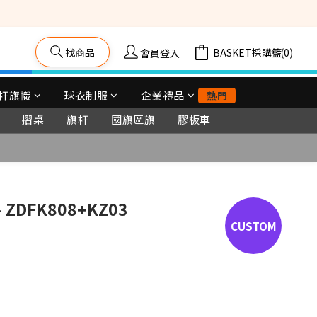
籠車, 舞台等) 
找商品
購物車(0)
會員登入
杆旗幟
球衣制服
企業禮品
熱門
摺桌
旗杆
國旗區旗
膠板車
立即購買
ZDFK808+KZ03