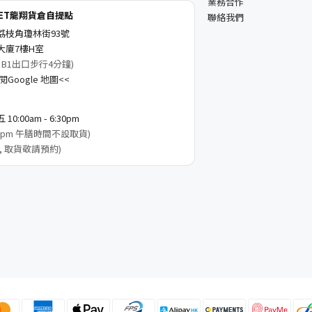
業務合作
KET龍翔貨倉自提點
聯絡我們
荔枝角瓊林街93號
大廈7樓H室
 B1出口步行4分鐘)
Google 地圖<<
0:00am - 6:30pm
3:00pm 午膳時間不設取貨)
, 取貨敬請預約)