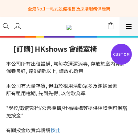
全港No.1一站式設備租售及採購服務供應商
全港No.1一站式設備租售及採購服務供應商
選購現貨產品全單滿$3500自家專送免運費 (只限網站落單, 不適用
於急單, 訂制產品, 屏風, 籠車, 舞台等) 
 Whatsapp: 66962838 | 電話: 21153328 | 報價: 
info@hkbasket.com
[訂購] HKshows 會議室椅
全港No.1一站式設備租售及採購服務供應商
本公司所有出租設備, 均每次清潔消毒, 存放於窒內貨倉
保養良好, 達9成新以上, 請放心選用
本公司有大量存貨, 但由於租用活動眾多及運輸因素
所有租用檔期, 先到先得, 以付款為準
*學校/政府部門/公營機構/社福機構等提供相證明可獲豁
免按金*
有關按金收費詳情請
按此