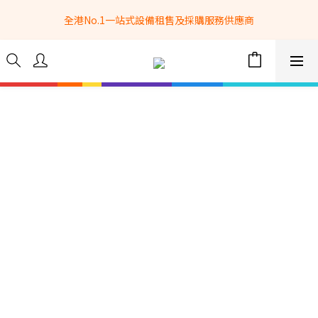
全港No.1一站式設備租售及採購服務供應商
全港No.1一站式設備租售及採購服務供應商
選購現貨產品全單滿$3500自家專送免運費 (只限網站落單, 不適用
於急單, 訂制產品, 屏風, 籠車, 舞台等) 
 Whatsapp: 66962838 | 電話: 21153328 | 報價: 
info@hkbasket.com
全港No.1一站式設備租售及採購服務供應商