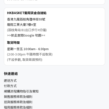
HKBASKET龍翔貨倉自提點
香港九龍荔枝角瓊林街93號
龍翔工業大廈7樓H室
(荔枝角站 B1出口步行4分鐘)
>>按此查閱Google 地圖<<
取貨時間
星期一至五 10:00am - 6:30pm
(2:00-3:00pm 午膳時間不設取貨)
(不設參觀, 取貨敬請預約)
快速連結
運送方式
付款方式
網購流程購物指引及需知
銷售服務條款及細則
送貨服務條款及細則
租用服務條款及細則