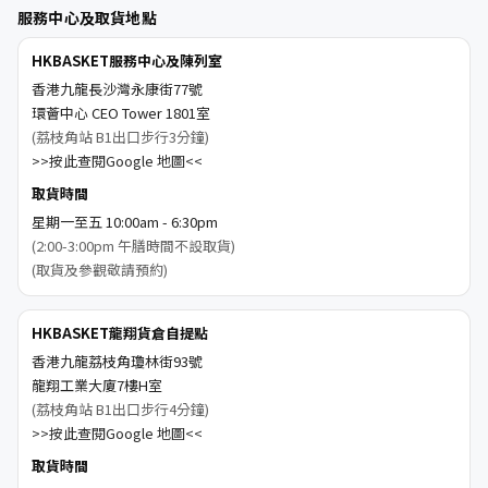
服務中心及取貨地點
HKBASKET服務中心及陳列室
香港九龍長沙灣永康街77號
環薈中心 CEO Tower 1801室
(荔枝角站 B1出口步行3分鐘)
>>按此查閱Google 地圖<<
取貨時間
星期一至五 10:00am - 6:30pm
(2:00-3:00pm 午膳時間不設取貨)
(取貨及參觀敬請預約)
HKBASKET龍翔貨倉自提點
香港九龍荔枝角瓊林街93號
龍翔工業大廈7樓H室
(荔枝角站 B1出口步行4分鐘)
>>按此查閱Google 地圖<<
取貨時間