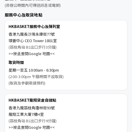
(非辦公時間內可傳送訊息或電郵)
服務中心及取貨地點
HKBASKET服務中心及陳列室
香港九龍長沙灣永康街77號
環薈中心 CEO Tower 1801室
(荔枝角站 B1出口步行3分鐘)
>>按此查閱Google 地圖<<
取貨時間
星期一至五 10:00am - 6:30pm
(2:00-3:00pm 午膳時間不設取貨)
(取貨及參觀敬請預約)
HKBASKET龍翔貨倉自提點
香港九龍荔枝角瓊林街93號
龍翔工業大廈7樓H室
(荔枝角站 B1出口步行4分鐘)
>>按此查閱Google 地圖<<