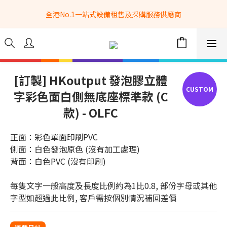
全港No.1一站式設備租售及採購服務供應商
全港No.1一站式設備租售及採購服務供應商
選購現貨產品全單滿$3500自家專送免運費 (只限網站落單, 不適用
於急單, 訂制產品, 屏風, 籠車, 舞台等) 
 Whatsapp: 66962838 | 電話: 21153328 | 報價: 
info@hkbasket.com
[訂製] HKoutput 發泡膠立體
字彩色面白側無底座標準款 (C
全港No.1一站式設備租售及採購服務供應商
款) - OLFC
正面：彩色單面印刷PVC
側面：白色發泡原色 (沒有加工處理)
背面：白色PVC (沒有印刷)
每隻文字一般高度及長度比例約為1比0.8, 部份字母或其他
字型如超過此比例, 客戶需按個別情況補回差價