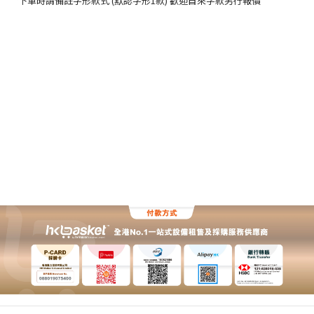
*下單時請備註字形款式 (默認字形1款) 歡迎自來字款另行報價