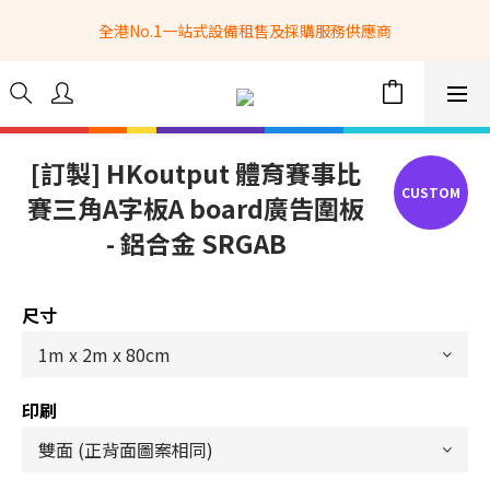
全港No.1一站式設備租售及採購服務供應商
全港No.1一站式設備租售及採購服務供應商
選購現貨產品全單滿$3500自家專送免運費 (只限網站落單, 不適用
於急單, 訂制產品, 屏風, 籠車, 舞台等) 
 Whatsapp: 66962838 | 電話: 21153328 | 報價: 
info@hkbasket.com
[訂製] HKoutput 體育賽事比
賽三角A字板A board廣告圍板
全港No.1一站式設備租售及採購服務供應商
- 鋁合金 SRGAB
尺寸
印刷