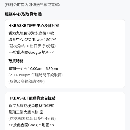
(非辦公時間內可傳送訊息或電郵)
服務中心及取貨地點
HKBASKET服務中心及陳列室
香港九龍長沙灣永康街77號
環薈中心 CEO Tower 1801室
(荔枝角站 B1出口步行3分鐘)
>>按此查閱Google 地圖<<
取貨時間
星期一至五 10:00am - 6:30pm
(2:00-3:00pm 午膳時間不設取貨)
(取貨及參觀敬請預約)
HKBASKET龍翔貨倉自提點
香港九龍荔枝角瓊林街93號
龍翔工業大廈7樓H室
(荔枝角站 B1出口步行4分鐘)
>>按此查閱Google 地圖<<