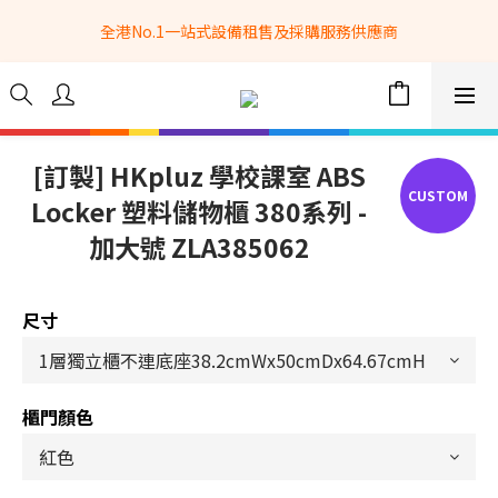
全港No.1一站式設備租售及採購服務供應商
全港No.1一站式設備租售及採購服務供應商
選購現貨產品全單滿$3500自家專送免運費 (只限網站落單, 不適用
於急單, 訂制產品, 屏風, 籠車, 舞台等) 
 Whatsapp: 66962838 | 電話: 21153328 | 報價: 
info@hkbasket.com
[訂製] HKpluz 學校課室 ABS
Locker 塑料儲物櫃 380系列 -
全港No.1一站式設備租售及採購服務供應商
加大號 ZLA385062
尺寸
櫃門顏色