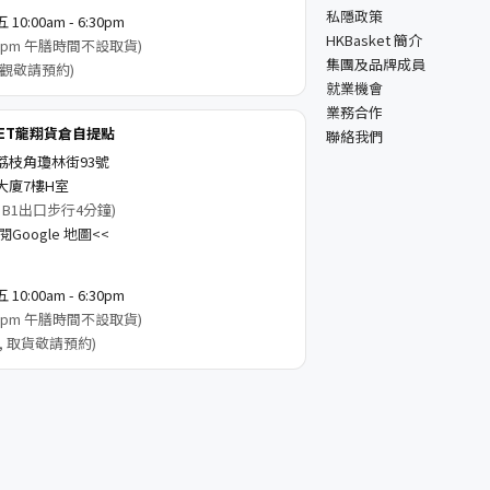
私隱政策
0:00am - 6:30pm
HKBasket 簡介
3:00pm 午膳時間不設取貨)
集團及品牌成員
觀敬請預約)
就業機會
業務合作
KET龍翔貨倉自提點
聯絡我們
荔枝角瓊林街93號
大廈7樓H室
 B1出口步行4分鐘)
Google 地圖<<
0:00am - 6:30pm
3:00pm 午膳時間不設取貨)
, 取貨敬請預約)