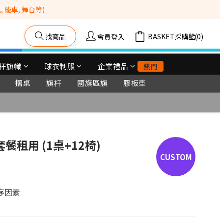
籠車, 舞台等) 
找商品
購物車(0)
會員登入
杆旗幟
球衣制服
企業禮品
熱門
摺桌
旗杆
國旗區旗
膠板車
立即購買
套餐租用 (1桌+12椅)
序因素