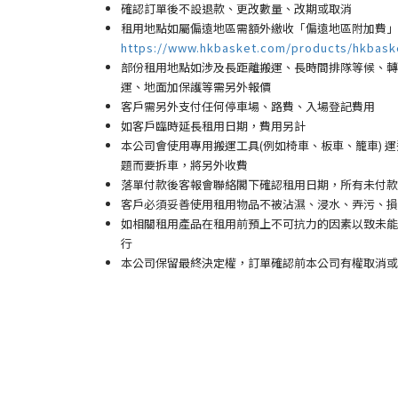
確認訂單後不設退款、更改數量、改期或取消
租用地點如屬偏遠地區需額外繳收「偏遠地區附加費
」
https://www.hkbasket.com/products/hkbask
部份租用地點如涉及長距離搬運、長時間排隊等候、轉換
運、地面加保護等需另外報價
客戶需另外支付任何停車場
、路費、入場登記費用
如客戶臨時延長租用日期，費用另計
本公司會使用專用搬運工具(例如椅車、板車、籠車)
題而要拆車，將另外收費
落單付款後客報會聯絡閣下確認租用日期，所有未付款
客戶必須妥善使用租用物品不被沾濕、浸水、弄污、損
如相關租用產品在租用前預上不可抗力的因素以致未能
行
本公司保留最終決定權，訂單確認前本公司有權取消或