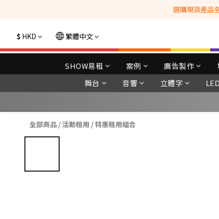
選購現貨產品全單
$
HKD
繁體中文
SHOW易租
案例
廣告製作
舞台
音響
立體字
LE
全部商品
/
活動租用
/
特惠租用組合