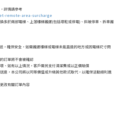
，詳情請參考
et-remote-area-surcharge
多於兩部電梯、上落樓梯搬運(包括壞𨋢或停電)、斜坡停車、拆車搬
 運送，確保安全，如需搬運樓梯或電梯未能直達的地方或因電梯尺寸問
的訂單將不會被確認
壞、如有以上情況，客戶需另支付清潔費或以正價賠償
送達，本公司將以同等價值或升級其他款式取代，以確保活動順利進
更改有關訂單內容