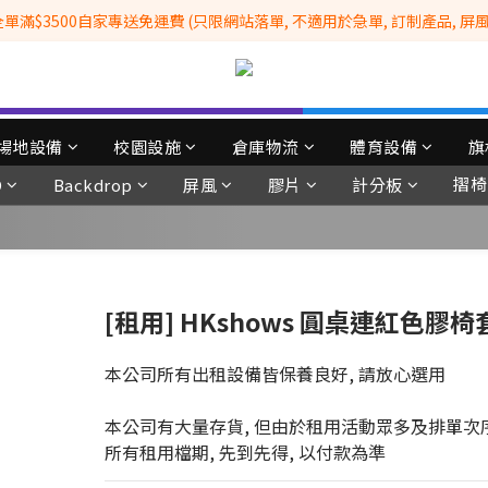
滿$3500自家專送免運費 (只限網站落單, 不適用於急單, 訂制產品, 屏風, 
全港No.1一站式設備租售及採購服務供應商
 Whatsapp: 66962838 | 電話: 21153328 | 報價: info@hkbasket.com
全港No.1一站式設備租售及採購服務供應商
場地設備
校園設施
倉庫物流
體育設備
旗
摺椅
D
Backdrop
屏風
膠片
計分板
[租用] HKshows 圓桌連紅色膠椅
本公司所有出租設備皆保養良好, 請放心選用
本公司有大量存貨, 但由於租用活動眾多及排單次
所有租用檔期, 先到先得, 以付款為準