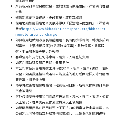
顯示於運費內
所有租用訂單需另繳按金，並於歸還時原路退回，詳情請向客服
查詢
確認訂單後不設退款、更改數量、改期或取消
租用地點如屬偏遠地區需額外繳收「偏遠地區附加費
」
，詳情請
參考
https://www.hkbasket.com/products/hkbasket-
remote-area-surcharge
部份租用地點如涉及長距離搬運、長時間排隊等候、轉換多於兩
部電梯、上落樓梯搬運(包括壞𨋢或停電)、斜坡停車、拆車搬
運、地面加保護等需另外報價
客戶需另外支付任何停車場
、路費、入場登記費用
如客戶臨時延長租用日期，費用另計
本公司會使用專用搬運工具(例如椅車、板車、籠車) 運送，確保
安全，如需搬運樓梯或電梯未能直達的地方或因電梯尺寸問題而
要拆車，將另外收費
落單付款後客報會聯絡閣下確認租用日期，所有未付款的訂單將
不會被確認
客戶必須妥善使用租用物品不被沾濕、浸水、弄污、損壞、如有
以上情況，客戶需另支付清潔費或以正價賠償
如相關租用產品在租用前預上不可抗力的因素以致未能送達，本
公司將以同等價值或升級其他款式取代，以確保活動順利進行