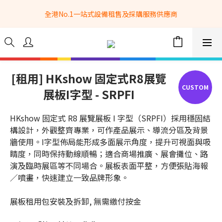
全港No.1一站式設備租售及採購服務供應商
全港No.1一站式設備租售及採購服務供應商
選購現貨產品全單滿$3500自家專送免運費 (只限網站落單, 不適用
於急單, 訂制產品, 屏風, 籠車, 舞台等) 
 Whatsapp: 66962838 | 電話: 21153328 | 報價: 
info@hkbasket.com
[租用] HKshow 固定式R8展覽
展板I字型 - SRPFI
全港No.1一站式設備租售及採購服務供應商
HKshow 固定式 R8 展覽展板 I 字型（SRPFI）採用穩固結
構設計，外觀整齊專業，可作產品展示、導流分區及背景
牆使用。I字型佈局能形成多面展示角度，提升可視面與吸
睛度，同時保持動線順暢；適合商場推廣、展會攤位、路
演及臨時展區等不同場合。展板表面平整，方便張貼海報
／噴畫，快速建立一致品牌形象。
展板租用包安裝及拆卸, 無需繳付按金