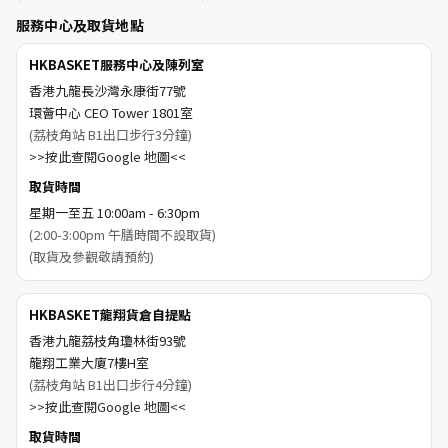
服務中心及取貨地點
HKBASKET服務中心及陳列室
香港九龍長沙灣永康街77號
環薈中心 CEO Tower 1801室
(荔枝角站 B1出口步行3分鐘)
>>按此查閱Google 地圖<<
取貨時間
星期一至五 10:00am - 6:30pm
(2:00-3:00pm 午膳時間不設取貨)
(取貨及參觀敬請預約)
HKBASKET龍翔貨倉自提點
香港九龍荔枝角瓊林街93號
龍翔工業大廈7樓H室
(荔枝角站 B1出口步行4分鐘)
>>按此查閱Google 地圖<<
取貨時間