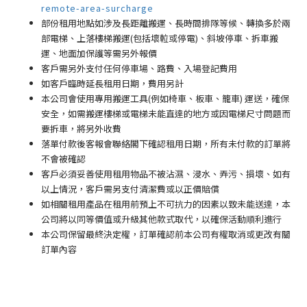
remote-area-surcharge
部份租用地點如涉及長距離搬運、長時間排隊等候、轉換多於兩
部電梯、上落樓梯搬運(包括壞𨋢或停電)、斜坡停車、拆車搬
運、地面加保護等需另外報價
客戶需另外支付任何停車場
、路費、入場登記費用
如客戶臨時延長租用日期，費用另計
本公司會使用專用搬運工具(例如椅車、板車、籠車) 運送，確保
安全，如需搬運樓梯或電梯未能直達的地方或因電梯尺寸問題而
要拆車，將另外收費
落單付款後客報會聯絡閣下確認租用日期，所有未付款的訂單將
不會被確認
客戶必須妥善使用租用物品不被沾濕、浸水、弄污、損壞、如有
以上情況，客戶需另支付清潔費或以正價賠償
如相關租用產品在租用前預上不可抗力的因素以致未能送達，本
公司將以同等價值或升級其他款式取代，以確保活動順利進行
本公司保留最終決定權，訂單確認前本公司有權取消或更改有關
訂單內容