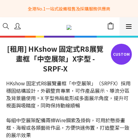
全港No.1一站式設備租售及採購服務供應商
全港No.1一站式設備租售及採購服務供應商
選購現貨產品全單滿$3500自家專送免運費 (只限網站落單, 不適用
於急單, 訂制產品, 屏風, 籠車, 舞台等) 
 Whatsapp: 66962838 | 電話: 21153328 | 報價: 
info@hkbasket.com
[租用] HKshow 固定式R8展覽
畫框「中空展架」X字型 -
全港No.1一站式設備租售及採購服務供應商
SRPF-X
HKshow 固定式R8展覽畫框「中空展架」（SRPFX）採用
穩固結構設計，外觀整齊專業，可作產品展示、導流分區
及背景牆使用。X 字型佈局能形成多面展示角度，提升可
視面與吸睛度，同時保持動線順暢
每組中空展架配備兩條Wire鋼索及掛鈎，可用於懸掛畫
框、海報或各類藝術作品，方便快速佈置，打造整潔一致
的展示效果