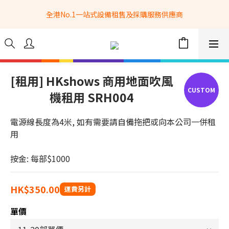
全港No.1一站式設備租售及採購服務供應商
全港No.1一站式設備租售及採購服務供應商
選購現貨產品全單滿$3500自家專送免運費 (只限網站落單, 不適用
於急單, 訂制產品, 屏風, 籠車, 舞台等) 
 Whatsapp: 66962838 | 電話: 21153328 | 報價: 
info@hkbasket.com
[租用] HKshows 商用地面吹風
機租用 SRH004
全港No.1一站式設備租售及採購服務供應商
電源線長度為4米, 如有需要請自備拖把或向本公司一併租
用
按金: 每部$1000
HK$350.00
單價