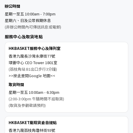
辦公時間
星期一至五 10:00am - 7:00pm
星期六、日及公眾假期休息
(非辦公時間內可傳送訊息或電郵)
服務中心及取貨地點
HKBASKET服務中心及陳列室
香港九龍長沙灣永康街77號
環薈中心 CEO Tower 1801室
(荔枝角站 B1出口步行3分鐘)
>>按此查閱Google 地圖<<
取貨時間
星期一至五 10:00am - 6:30pm
(2:00-3:00pm 午膳時間不設取貨)
(取貨及參觀敬請預約)
HKBASKET龍翔貨倉自提點
香港九龍荔枝角瓊林街93號