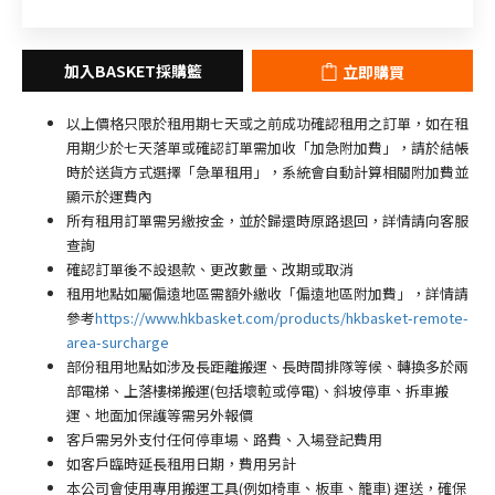
立即購買
以上價格只限於租用期七天或之前成功確認租用之訂單，如在租
用期少於七天落單或確認訂單需加收「加急附加費」，請於結帳
時於送貨方式選擇「急單租用」，系統會自動計算相關附加費並
顯示於運費內
所有租用訂單需另繳按金，並於歸還時原路退回，詳情請向客服
查詢
確認訂單後不設退款、更改數量、改期或取消
租用地點如屬偏遠地區需額外繳收「偏遠地區附加費
」
，詳情請
參考
https://www.hkbasket.com/products/hkbasket-remote-
area-surcharge
部份租用地點如涉及長距離搬運、長時間排隊等候、轉換多於兩
部電梯、上落樓梯搬運(包括壞𨋢或停電)、斜坡停車、拆車搬
運、地面加保護等需另外報價
客戶需另外支付任何停車場
、路費、入場登記費用
如客戶臨時延長租用日期，費用另計
本公司會使用專用搬運工具(例如椅車、板車、籠車) 運送，確保