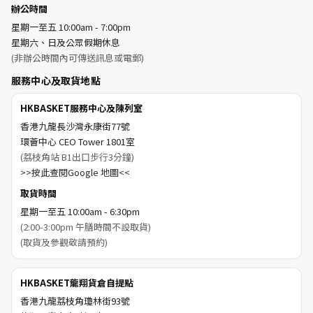
辦公時間
星期一至五 10:00am - 7:00pm
星期六、日及公眾假期休息
(非辦公時間內可傳送訊息或電郵)
服務中心及取貨地點
HKBASKET服務中心及陳列室
香港九龍長沙灣永康街77號
環薈中心 CEO Tower 1801室
(荔枝角站 B1出口步行3分鐘)
>>按此查閱Google 地圖<<
取貨時間
星期一至五 10:00am - 6:30pm
(2:00-3:00pm 午膳時間不設取貨)
(取貨及參觀敬請預約)
HKBASKET龍翔貨倉自提點
香港九龍荔枝角瓊林街93號