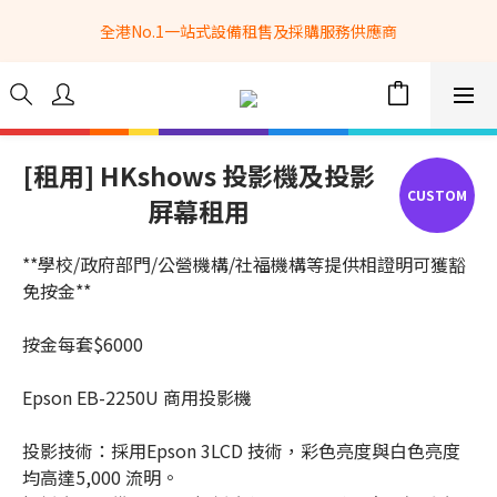
全港No.1一站式設備租售及採購服務供應商
全港No.1一站式設備租售及採購服務供應商
選購現貨產品全單滿$3500自家專送免運費 (只限網站落單, 不適用
於急單, 訂制產品, 屏風, 籠車, 舞台等) 
 Whatsapp: 66962838 | 電話: 21153328 | 報價: 
info@hkbasket.com
[租用] HKshows 投影機及投影
屏幕租用
全港No.1一站式設備租售及採購服務供應商
**學校/政府部門/公營機構/社福機構等提供相證明可獲豁
免按金**
按金每套$6000
Epson EB-2250U 商用投影機
投影技術：採用Epson 3LCD 技術，彩色亮度與白色亮度
均高達5,000 流明。 