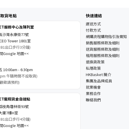
及取貨地點
快速連結
運送方式
KET服務中心及陳列室
付款方式
長沙灣永康街77號
網購流程購物指引及需知
EO Tower 1801室
銷售服務條款及細則
 B1出口步行3分鐘)
送貨服務條款及細則
Google 地圖<<
租用服務條款及細則
退換貨政策
私隱政策
0:00am - 6:30pm
HKBasket 簡介
3:00pm 午膳時間不設取貨)
集團及品牌成員
觀敬請預約)
就業機會
業務合作
KET龍翔貨倉自提點
聯絡我們
荔枝角瓊林街93號
大廈7樓H室
 B1出口步行4分鐘)
Google 地圖<<