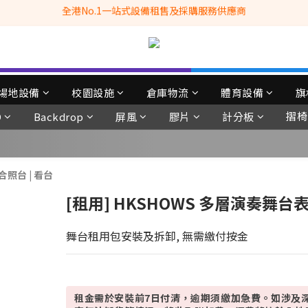
全港No.1一站式設備租售及採購服務供應商
滿$3500自家專送免運費 (只限網站落單, 不適用於急單, 訂制產品, 屏風, 
 Whatsapp: 66962838 | 電話: 21153328 | 報價: info@hkbasket.com
全港No.1一站式設備租售及採購服務供應商
場地設備
校園設施
倉庫物流
體育設備
旗
摺椅
D
Backdrop
屏風
膠片
計分板
合照台 | 看台
[租用] HKSHOWS 多層演奏舞台表演
舞台租用包安裝及拆卸, 無需繳付按金
租金需於安裝前7日付清，逾期須繳加急費。如涉及