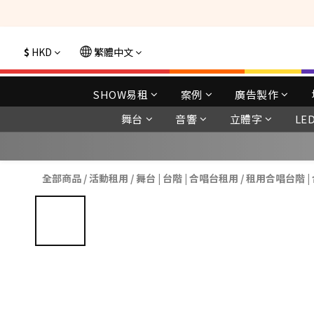
選購現貨產品全單
$
HKD
繁體中文
SHOW易租
案例
廣告製作
舞台
音響
立體字
LE
全部商品
/
活動租用
/
舞台 | 台階 | 合唱台租用
/
租用合唱台階 | 