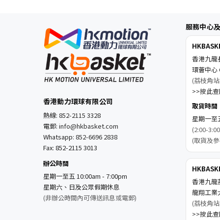
服務中心
HKBAS
香港九龍
環薈中心 C
(荔枝角站
>>按此查閱
香港動力環球有限公司
取貨時間
熱線:
852-2115 3328
星期一至五 1
電郵:
info@hkbasket.com
(2:00-
Whatsapp:
852-6696 2838
(取貨及參
Fax: 852-2115 3013
辦公時間
HKBAS
星期一至五 10:00am - 7:00pm
香港九龍
星期六、日及公眾假期休息
龍翔工業
(非辦公時間內可傳送訊息或電郵)
(荔枝角站
>>按此查閱