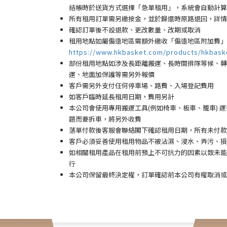
結帳時於送貨方式選擇「急單租用」，系統會自動計算
所有租用訂單需另繳按金，並於歸還時原路退回，詳情
確認訂單後不設退款、更改數量、改期或取消
租用地點如屬偏遠地區需額外繳收「偏遠地區附加費
」
https://www.hkbasket.com/products/hkbask
部份租用地點如涉及長距離搬運、長時間排隊等候、轉換
運、地面加保護等需另外報價
客戶需另外支付任何停車場
、路費、入場登記費用
如客戶臨時延長租用日期，費用另計
本公司會使用專用搬運工具(例如椅車、板車、籠車)
題而要拆車，將另外收費
落單付款後客服會聯絡閣下確認租用日期，所有未付款
客戶必須妥善使用租用物品不被沾濕、浸水、弄污、損
如相關租用產品在租用前預上不可抗力的因素以致未能
行
本公司保留最終決定權，訂單確認前本公司有權取消或