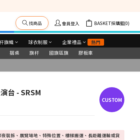
籠車, 舞台等) 
找商品
購物車(0)
會員登入
杆旗幟
球衣制服
企業禮品
熱門
摺桌
旗杆
國旗區旗
膠板車
台 - SRSM
深夜裝拆、展覽場地、特殊位置、樓梯搬運、長距離運輸或貨