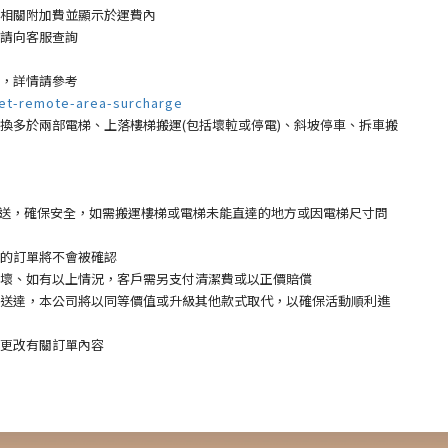
相關附加費並顯示於運費內
請向客服查詢
，詳情請參考
et-remote-area-surcharge
多於兩部電梯、上落樓梯搬運(包括壞𨋢或停電)、斜坡停車、拆車搬
 運送，確保安全，如需搬運樓梯或電梯未能直達的地方或因電梯尺寸問
的訂單將不會被確認
壞、如有以上情況，客戶需另支付清潔費或以正價賠償
送達，本公司將以同等價值或升級其他款式取代，以確保活動順利進
更改有關訂單內容