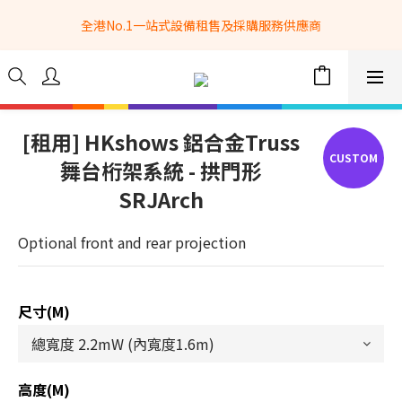
全港No.1一站式設備租售及採購服務供應商
全港No.1一站式設備租售及採購服務供應商
選購現貨產品全單滿$3500自家專送免運費 (只限網站落單, 不適用
於急單, 訂制產品, 屏風, 籠車, 舞台等) 
 Whatsapp: 66962838 | 電話: 21153328 | 報價: 
info@hkbasket.com
[租用] HKshows 鋁合金Truss
舞台桁架系統 - 拱門形
全港No.1一站式設備租售及採購服務供應商
SRJArch
Optional front and rear projection
尺寸(m)
高度(m)