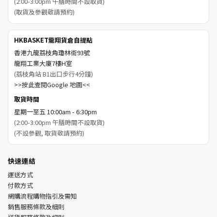
(2:00-3:00pm 午膳時間不設取貨)
(取貨及參觀敬請預約)
HKBASKET龍翔貨倉自提點
香港九龍荔枝角瓊林街93號
龍翔工業大廈7樓H室
(荔枝角站 B1出口步行4分鐘)
>>按此查閱Google 地圖<<
取貨時間
星期一至五 10:00am - 6:30pm
(2:00-3:00pm 午膳時間不設取貨)
(不設參觀, 取貨敬請預約)
快速連結
運送方式
付款方式
網購流程購物指引及需知
銷售服務條款及細則