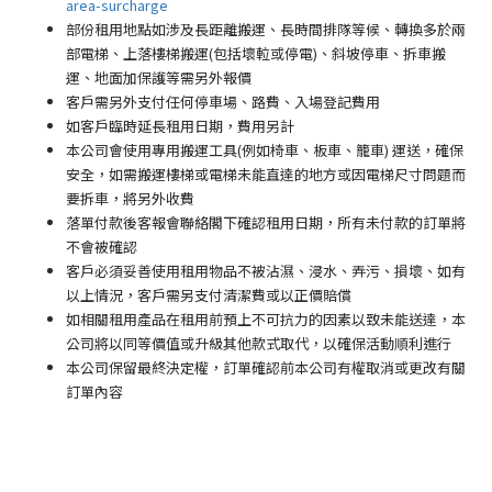
area-surcharge
部份租用地點如涉及長距離搬運、長時間排隊等候、轉換多於兩
部電梯、上落樓梯搬運(包括壞𨋢或停電)、斜坡停車、拆車搬
運、地面加保護等需另外報價
客戶需另外支付任何停車場
、路費、入場登記費用
如客戶臨時延長租用日期，費用另計
本公司會使用專用搬運工具(例如椅車、板車、籠車) 運送，確保
安全，如需搬運樓梯或電梯未能直達的地方或因電梯尺寸問題而
要拆車，將另外收費
落單付款後客報會聯絡閣下確認租用日期，所有未付款的訂單將
不會被確認
客戶必須妥善使用租用物品不被沾濕、浸水、弄污、損壞、如有
以上情況，客戶需另支付清潔費或以正價賠償
如相關租用產品在租用前預上不可抗力的因素以致未能送達，本
公司將以同等價值或升級其他款式取代，以確保活動順利進行
本公司保留最終決定權，訂單確認前本公司有權取消或更改有關
訂單內容