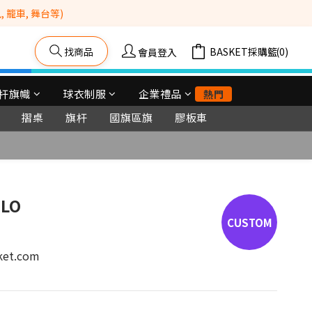
籠車, 舞台等) 
找商品
購物車(0)
會員登入
杆旗幟
球衣制服
企業禮品
熱門
摺桌
旗杆
國旗區旗
膠板車
立即購買
OLO
et.com 