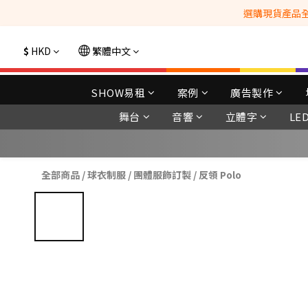
選購現貨產品全單
$
HKD
繁體中文
SHOW易租
案例
廣告製作
舞台
音響
立體字
LE
全部商品
/
球衣制服
/
團體服飾訂製
/
反領 Polo