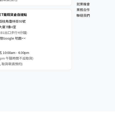
就業機會
業務合作
KET龍翔貨倉自提點
聯絡我們
荔枝角瓊林街93號
大廈7樓H室
 B1出口步行4分鐘)
Google 地圖<<
0:00am - 6:30pm
3:00pm 午膳時間不設取貨)
, 取貨敬請預約)