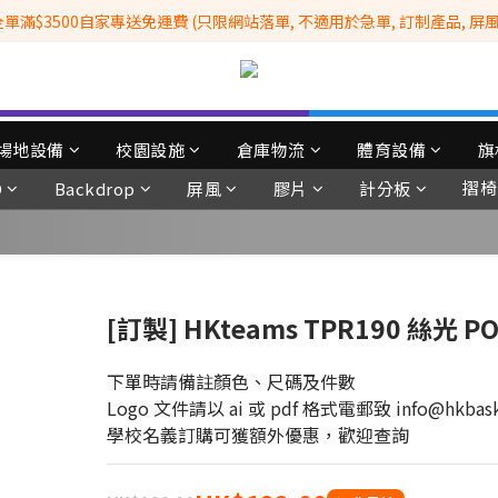
滿$3500自家專送免運費 (只限網站落單, 不適用於急單, 訂制產品, 屏風, 
全港No.1一站式設備租售及採購服務供應商
 Whatsapp: 66962838 | 電話: 21153328 | 報價: info@hkbasket.com
全港No.1一站式設備租售及採購服務供應商
場地設備
校園設施
倉庫物流
體育設備
旗
摺椅
D
Backdrop
屏風
膠片
計分板
[訂製] HKteams TPR190 絲光 P
下單時請備註顏色、尺碼及件數
Logo 文件請以 ai 或 pdf 格式電郵致 info@hkbask
學校名義訂購可獲額外優惠，歡迎查詢