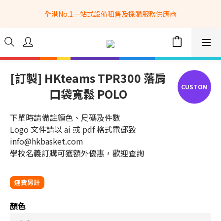
全港No.1一站式設備租售及採購服務供應商
全港No.1一站式設備租售及採購服務供應商
選購現貨產品全單滿$3500自家專送免運費 (只限網站落單, 不適用
於急單, 訂制產品, 屏風, 籠車, 舞台等) 
 Whatsapp: 66962838 | 電話: 21153328 | 報價: 
info@hkbasket.com
[訂製] HKteams TPR300 落肩
口袋寬鬆 POLO
全港No.1一站式設備租售及採購服務供應商
下單時請備註顏色、尺碼及件數
Logo 文件請以 ai 或 pdf 格式電郵致 
info@hkbasket.com 
學校名義訂購可獲額外優惠，歡迎查詢
顏色