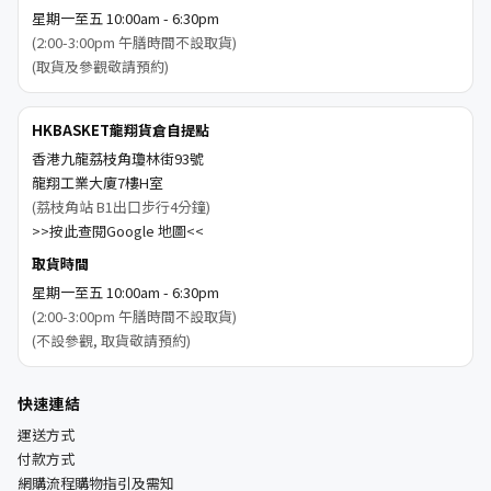
星期一至五 10:00am - 6:30pm
(2:00-3:00pm 午膳時間不設取貨)
(取貨及參觀敬請預約)
HKBASKET龍翔貨倉自提點
香港九龍荔枝角瓊林街93號
龍翔工業大廈7樓H室
(荔枝角站 B1出口步行4分鐘)
>>按此查閱Google 地圖<<
取貨時間
星期一至五 10:00am - 6:30pm
(2:00-3:00pm 午膳時間不設取貨)
(不設參觀, 取貨敬請預約)
快速連結
運送方式
付款方式
網購流程購物指引及需知