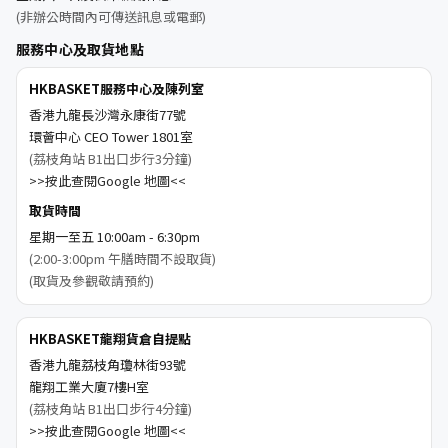
(非辦公時間內可傳送訊息或電郵)
服務中心及取貨地點
HKBASKET服務中心及陳列室
香港九龍長沙灣永康街77號
環薈中心 CEO Tower 1801室
(荔枝角站 B1出口步行3分鐘)
>>按此查閱Google 地圖<<
取貨時間
星期一至五 10:00am - 6:30pm
(2:00-3:00pm 午膳時間不設取貨)
(取貨及參觀敬請預約)
HKBASKET龍翔貨倉自提點
香港九龍荔枝角瓊林街93號
龍翔工業大廈7樓H室
(荔枝角站 B1出口步行4分鐘)
>>按此查閱Google 地圖<<