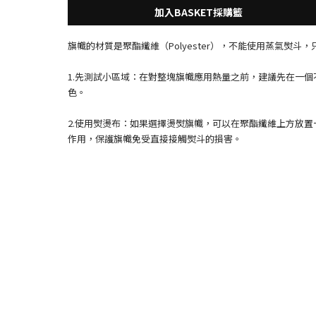
旗幟的材質是聚酯纖維（Polyester），不能使用蒸氣熨
1.先測試小區域：在對整塊旗幟應用熱量之前，建議先在一
色。
2.使用熨燙布：如果選擇燙熨旗幟，可以在聚酯纖維上方放
作用，保護旗幟免受直接接觸熨斗的損害。