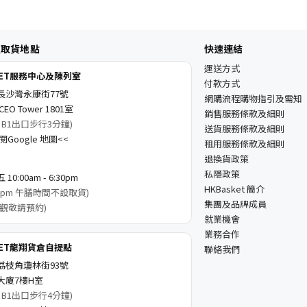
及取貨地點
快速連結
運送方式
KET服務中心及陳列室
付款方式
長沙灣永康街77號
網購流程購物指引及需知
EO Tower 1801室
銷售服務條款及細則
 B1出口步行3分鐘)
送貨服務條款及細則
Google 地圖<<
租用服務條款及細則
退換貨政策
私隱政策
0:00am - 6:30pm
HKBasket 簡介
3:00pm 午膳時間不設取貨)
集團及品牌成員
觀敬請預約)
就業機會
業務合作
KET龍翔貨倉自提點
聯絡我們
荔枝角瓊林街93號
大廈7樓H室
 B1出口步行4分鐘)