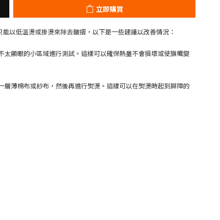
立即購買
斗，只能以低溫燙或掛燙來除去皺摺，以下是一些建議以改善情況：
個不太顯眼的小區域進行測試。這樣可以確保熱量不會損壞或使旗幟變
置一層薄棉布或紗布，然後再進行熨燙。這樣可以在熨燙時起到屏障的