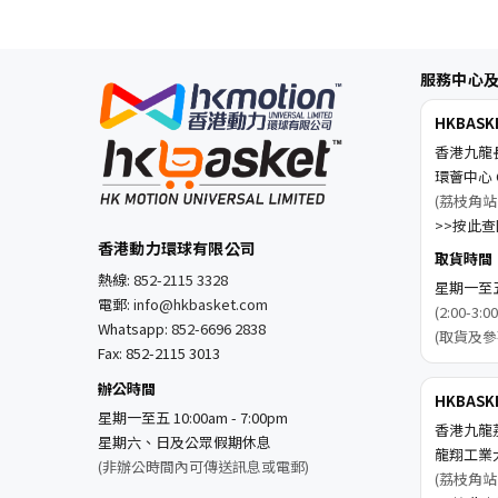
服務中心
HKBAS
香港九龍
環薈中心 C
(荔枝角站
>>按此查閱
香港動力環球有限公司
取貨時間
熱線:
852-2115 3328
星期一至五 1
電郵:
info@hkbasket.com
(2:00-
Whatsapp:
852-6696 2838
(取貨及參
Fax: 852-2115 3013
辦公時間
HKBAS
星期一至五 10:00am - 7:00pm
香港九龍
星期六、日及公眾假期休息
龍翔工業
(非辦公時間內可傳送訊息或電郵)
(荔枝角站