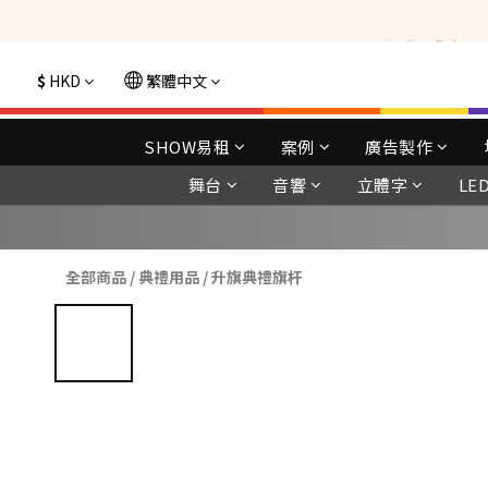
選購現貨產品全單
$
HKD
繁體中文
SHOW易租
案例
廣告製作
舞台
音響
立體字
LE
全部商品
/
典禮用品
/
升旗典禮旗杆