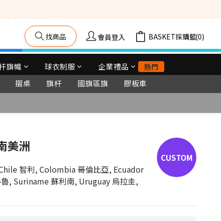
籠車, 舞台等) 
找商品
購物車(0)
會員登入
杆旗幟
球衣制服
企業禮品
熱門
摺桌
旗杆
國旗區旗
膠板車
立即購買
 南美洲
 Chile 智利, Colombia 哥倫比亞, Ecuador 
魯, Suriname 蘇利南, Uruguay 烏拉圭, 