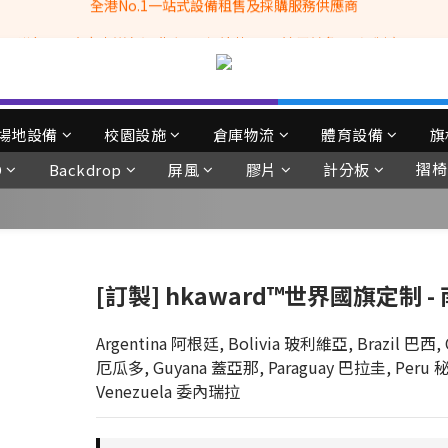
全港No.1一站式設備租售及採購服務供應商
滿$3500自家專送免運費 (只限網站落單, 不適用於急單, 訂制產品, 屏風, 
 Whatsapp: 66962838 | 電話: 21153328 | 報價: info@hkbasket.com
全港No.1一站式設備租售及採購服務供應商
場地設備
校園設施
倉庫物流
體育設備
旗
摺椅
D
Backdrop
屏風
膠片
計分板
[訂製] hkaward™世界國旗定制 -
Argentina 阿根廷, Bolivia 玻利維亞, Brazil 巴西,
厄瓜多, Guyana 蓋亞那, Paraguay 巴拉圭, Peru 秘
Venezuela 委內瑞拉