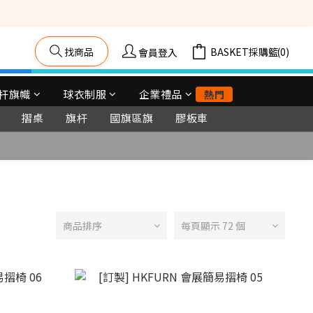
籠車, 舞台等) 
找商品
購物車(0)
會員登入
杆旗幟
球衣制服
企業禮品
熱門
摺桌
旗杆
國旗區旗
膠板車
商品排序
每頁顯示 72 個