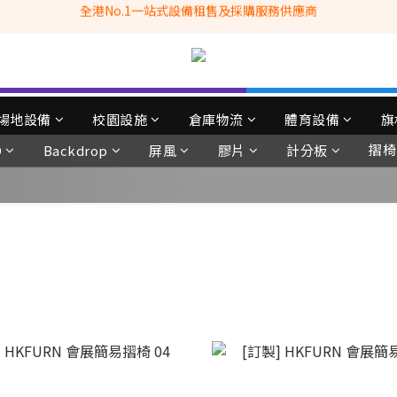
全港No.1一站式設備租售及採購服務供應商
滿$3500自家專送免運費 (只限網站落單, 不適用於急單, 訂制產品, 屏風, 
 Whatsapp: 66962838 | 電話: 21153328 | 報價: info@hkbasket.com
全港No.1一站式設備租售及採購服務供應商
場地設備
校園設施
倉庫物流
體育設備
旗
摺椅
D
Backdrop
屏風
膠片
計分板