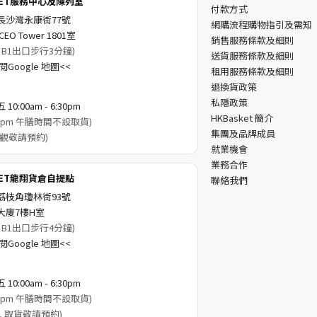
KET服務中心及陳列室
付款方式
長沙灣永康街77號
網購流程購物指引及需知
EO Tower 1801室
銷售服務條款及細則
 B1出口步行3分鐘)
送貨服務條款及細則
Google 地圖<<
租用服務條款及細則
退換貨政策
私隱政策
0:00am - 6:30pm
HKBasket 簡介
3:00pm 午膳時間不設取貨)
集團及品牌成員
觀敬請預約)
就業機會
業務合作
KET龍翔貨倉自提點
聯絡我們
荔枝角瓊林街93號
大廈7樓H室
 B1出口步行4分鐘)
Google 地圖<<
0:00am - 6:30pm
3:00pm 午膳時間不設取貨)
, 取貨敬請預約)