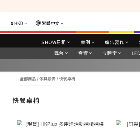
選購現貨產品全單
$
HKD
繁體中文
SHOW易租
案例
廣告製作
舞台
音響
立體字
LE
全部商品
/
傢具設備
/
快餐桌椅
快餐桌椅